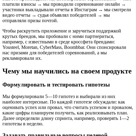
платили взносы → мы проводили соревнование онлайн →
участники выкладывали отчеты в Инстаграм → мы смотрели
видео отчеты → судья объявлял победителей → мы
отправляли призы почтой.
Чтобы раскрутить приложение и заручиться поддержкой
крутых брендов, мы пробовали с ними партнериться,
например, с известными в среде кроссфита брендами:
Yousteel, Moretan, CyberMass, Boombbar. Они спонсировали
нас призами для победителей соревнований, а мы
рекламировали их.
Чему мы научились на своем продукте
Формулировать и тестировать гипотезы
Мы формулировали 5—10 гипотез и выбирали из них
наиболее интересные. По каждой гипотезе обсуждали: как
оценивать успех или провал, что считать успехом и провалом,
какие цифры планируем получить, как реализовывать план.
Далее определяли длину спринта, например, проверять 1—2
гипотезы в неделю.
Задавать правильные вопросы целевой